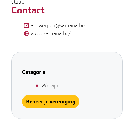
staat.
Contact
E-mail
antwerpen
@
samana.be
Website
www.samana.be/
Categorie
Welzijn
Beheer je vereniging