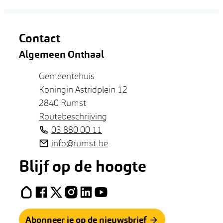
Contact
Algemeen Onthaal
Adres
Gemeentehuis
Koningin Astridplein 12
,
2840
Rumst
Routebeschrijving
Tel.
03 880 00 11
E-mail
info
@
rumst.be
Blijf op de hoogte
Hoplr
Facebook
X (Twitter)
Instagram
LinkedIn
YouTube
Abonneer je op de nieuwsbrief