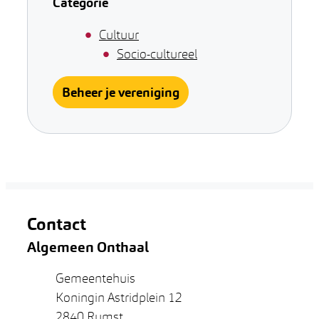
Categorie
Cultuur
Socio-cultureel
Beheer je vereniging
Contact
Algemeen Onthaal
Adres
Gemeentehuis
Koningin Astridplein 12
,
2840
Rumst