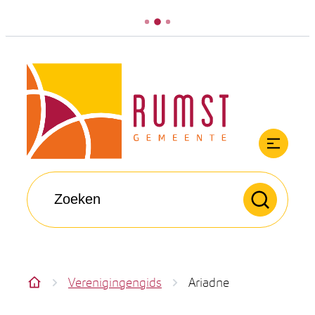
Naar inhoud
Rumst
Men
Waarmee kunnen we jou helpen?
Zoeken
Verenigingengids
Ariadne
Startpagina