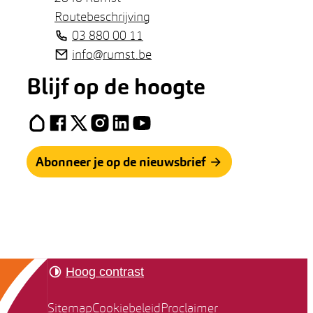
Routebeschrijving
Tel.
03 880 00 11
E-mail
info
@
rumst.be
Blijf op de hoogte
Hoplr
Facebook
X (Twitter)
Instagram
LinkedIn
YouTube
Abonneer je op de nieuwsbrief
Hoog contrast
Sitemap
Cookiebeleid
Proclaimer