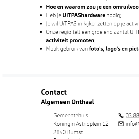
Hoe en waarom zou je een omruilvoo
Heb je
UiTPAShardware
nodig;
Je wil UiTPAS in kijker zetten op je activit
Onze regio telt een groeiend aantal Ui
activiteit promoten
;
Maak gebruik van
foto's, logo's en pict
Contact
Algemeen Onthaal
Adres
Tel.
Gemeentehuis
03 88
E-mail
Koningin Astridplein 12
info
,
2840
Rumst