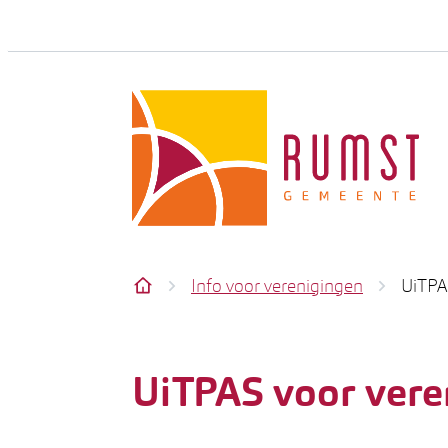
Naar inhoud
Rumst
Info voor verenigingen
UiTPA
Startpagina
UiTPAS voor vere