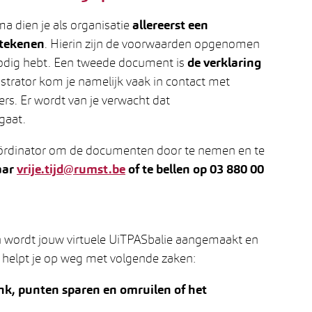
a dien je als organisatie
allereerst een
tekenen
. Hierin zijn de voorwaarden opgenomen
r nodig hebt. Een tweede document is
de verklaring
istrator kom je namelijk vaak in contact met
rs. Er wordt van je verwacht dat
gaat.
ördinator om de documenten door te nemen en te
aar
vrije.tijd@rumst.be
of te bellen op 03 880 00
wordt jouw virtuele UiTPASbalie aangemaakt en
 helpt je op weg met volgende zaken:
ank, punten sparen en omruilen of het