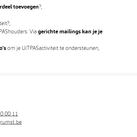
rdeel toevoegen
?;
eit?;
TPAShouders. Via
gerichte mailings kan je je
o's
om je UiTPASactiviteit te ondersteunen;
0 00 11
@
rumst.be