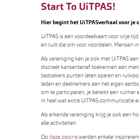
Start To UiTPAS!
Hier begint het UiTPASverhaal voor je o
UiTPAS is een voordeelkaart voor vrije tijd
en ruilt die om voor voordelen. Mensen i
Als vereniging kan je ook met UiTPAS aan
discreet kansentarief toekennen aan men
bezoekers punten laten sparen en ruilvoo
leden en deelnemers aan het eigen aanb
om te participeren, je bereikt een ruimer
in heel wat extra UiTPAS-communicatie en j
Als erkende vereniging krijg je ook een ho
alle activiteiten.
Op
deze pagina
werden enkele inspireren