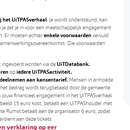
ij het UiTPASverhaal
. Je wordt ondersteund, kan
je zet je in voor een maatschappelijk engagement
n. Er moeten echter
enkele voorwaarden
vervuld
 samenwerkingsovereenkomst. Die voorwaarden
 ingevoerd worden via de
UiTDatabank.
aren
op
iedere UiTPASactiviteit.
eelnemen aan kansentarief.
Mensen in armoede
 het bedrag wordt terugbetaald door de gemeente
 jouw financieel engagement in het UiTPASverhaal.
orbeeld 15 euro kost, betaalt een UiTPAShouder met
te Rumst betaalt aan de organisator 6 euro, zodat
erdient aan deze tickets.
 verklaring op eer