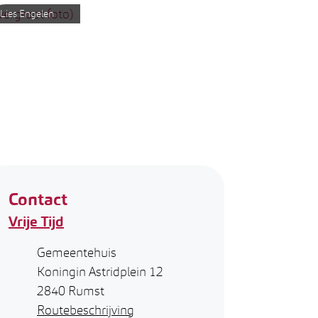
Lies Engelen
Contact
Vrije Tijd
Adres
Gemeentehuis
Koningin Astridplein 12
,
2840
Rumst
Routebeschrijving