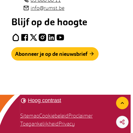
E-mail
info
@
rumst.be
Blijf op de hoogte
Hoplr
Facebook
X (Twitter)
Instagram
LinkedIn
YouTube
Abonneer je op de nieuwsbrief
Hoog contrast
Naar
Sitemap
Cookiebeleid
Proclaimer
Toegankelijkheid
Privacy
Deel