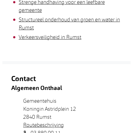
Strenge handhaving voor een leefbare
gemeente
Structureel onderhoud van groen en water in
Rumst
Verkeersveiligheid in Rumst
Contact
Algemeen Onthaal
Adres
Gemeentehuis
Koningin Astridplein 12
,
2840
Rumst
Routebeschrijving
Tel.
03 880 00 11