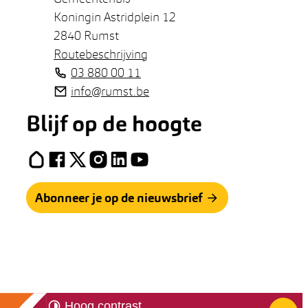
Koningin Astridplein 12
,
2840
Rumst
Routebeschrijving
Tel.
03 880 00 11
E-mail
info
@
rumst.be
Blijf op de hoogte
Hoplr
Facebook
X (Twitter)
Instagram
LinkedIn
YouTube
Abonneer je op de nieuwsbrief
Hoog contrast