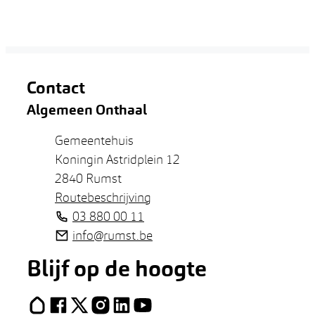
Contact
Algemeen Onthaal
Adres
Gemeentehuis
Koningin Astridplein 12
,
2840
Rumst
Routebeschrijving
Tel.
03 880 00 11
E-mail
info
@
rumst.be
Blijf op de hoogte
Hoplr
Facebook
X (Twitter)
Instagram
LinkedIn
YouTube