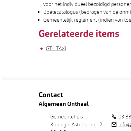
voor het individueel bezoldigd persone
Boetecatalogus (bedragen van de onmid
Gemeentelijk reglement (indien van to
Gerelateerde items
GTL-TAXI
Contact
Algemeen Onthaal
Adres
Tel.
Gemeentehuis
03 88
E-mail
Koningin Astridplein 12
info