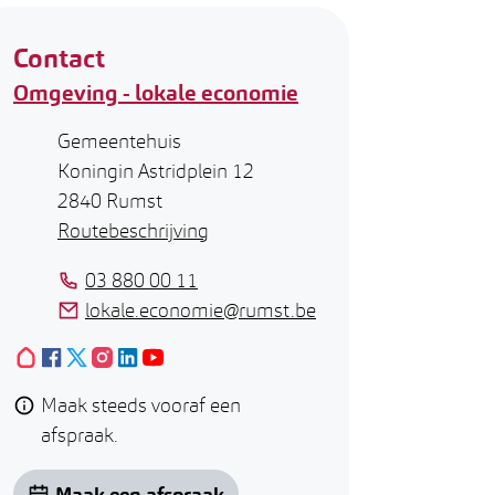
Contact
Omgeving - lokale economie
Adres
Gemeentehuis
Koningin Astridplein 12
,
2840
Rumst
Routebeschrijving
Tel.
03 880 00 11
E-mail
lokale.economie
@
rumst.be
Hoplr
Facebook
X (Twitter)
Omgeving - lokale economie
Instagram
LinkedIn
Omgeving - lokale economie
YouTube
Omgeving - lokale economie
Omgeving - lokale economie
Omgeving - lokale economie
Omgeving - lokale economie
Maak steeds vooraf een
afspraak.
Maak een afspraak