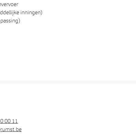
nvervoer
dellijke inningen)
epassing)
0 00 11
@
rumst.be