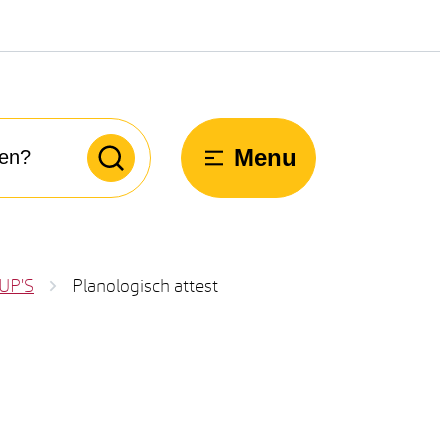
Menu
Zoeken
RUP'S
Planologisch attest