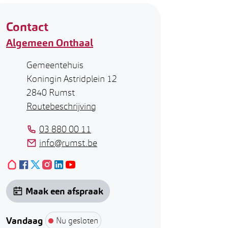
Contact
Algemeen Onthaal
Adres
Gemeentehuis
Koningin Astridplein 12
,
2840
Rumst
Routebeschrijving
Tel.
03 880 00 11
E-mail
info
@
rumst.be
Hoplr
Facebook
X (Twitter)
Algemeen Onthaal
Instagram
LinkedIn
Algemeen Onthaal
YouTube
Algemeen Onthaal
Algemeen Onthaal
Algemeen Onthaal
Algemeen Onthaal
Maak een afspraak
Vandaag
Nu gesloten