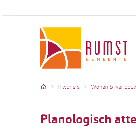
Naar inhoud
Rumst
Inwoners
Wonen & (ver)bou
Startpagina
Planologisch atte