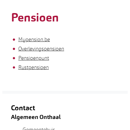
Pensioen
Thema's
Mypension.be
Overlevingspensioen
Pensioenpunt
Rustpensioen
Contact
Algemeen Onthaal
Adres
Gemeentehuis