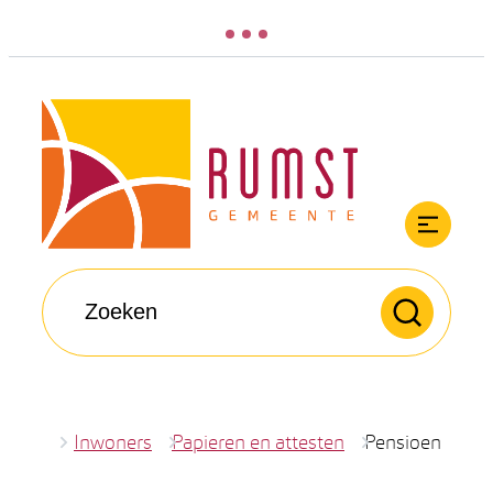
Naar inhoud
Rumst
Men
Waarmee kunnen we jou helpen?
Zoeken
Inwoners
Papieren en attesten
Pensioen
Startpagina