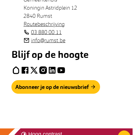
Koningin Astridplein 12
,
2840
Rumst
Routebeschrijving
Tel.
03 880 00 11
E-mail
info
@
rumst.be
Blijf op de hoogte
Hoplr
Facebook
X (Twitter)
Instagram
LinkedIn
YouTube
Abonneer je op de nieuwsbrief
Hoog contrast