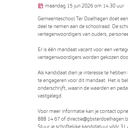
Gepubliceerd op
maandag 15 jun 2026 om 14:30 uur
Gemeenteschool Ter Doelhagen doet een 
deel te nemen aan de schoolraad. De scho
vertegenwoordigers van ouders, person
Er is één mandaat vacant voor een verte
vertegenwoordigers worden gekozen door
Als kandidaat dien je interesse te hebben 
te engageren voor dit mandaat. Het is bel
onderschrijft, waarin de waarden en ped
vastgelegd.
Voor meer informatie kan je contact opne
888 14 67 of directie@gbsterdoelhagen.b
Stuur je schriftelijke kandidatuur vóór 