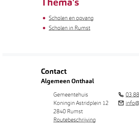
Thema's
Scholen en opvang
Scholen in Rumst
Contact
Algemeen Onthaal
Adres
Tel.
Gemeentehuis
03 88
E-mail
Koningin Astridplein 12
info
,
2840
Rumst
Routebeschrijving