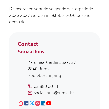
De bedragen voor de volgende winterperiode
2026-2027 worden in oktober 2026 bekend
gemaakt.
Contact
Sociaal huis
Adres
Kardinaal Cardijnstraat 37
,
2840
Rumst
Routebeschrijving
Tel.
03 880 00 11
E-mail
sociaalhuis
@
rumst.be
Hoplr
Facebook
X (Twitter)
Sociaal huis
Instagram
LinkedIn
Sociaal huis
YouTube
Sociaal huis
Sociaal huis
Sociaal huis
Sociaal huis