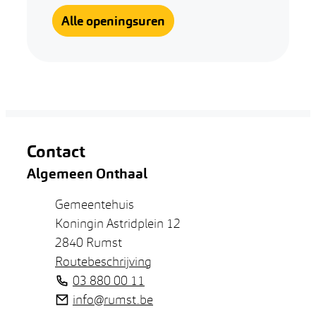
Sociaal huis
Alle openingsuren
Contact
Algemeen Onthaal
Adres
Gemeentehuis
Koningin Astridplein 12
,
2840
Rumst
Routebeschrijving
Tel.
03 880 00 11
E-mail
info
@
rumst.be