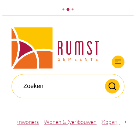
Naar inhoud
Rumst
Men
Waarmee kunnen we jou helpen?
Zoeken
Inwoners
Wonen & (ver)bouwen
Kopen, bouwe
scro
Startpagina