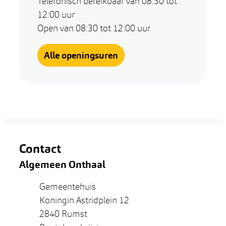
Telefonisch bereikbaar van
08:30
tot
12:00
uur
Open van
08:30
tot
12:00
uur
Algemeen Onthaal
Alle openingsuren
Contact
Algemeen Onthaal
Adres
Gemeentehuis
Koningin Astridplein 12
,
2840
Rumst