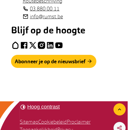
Routebeschrijving
Tel.
03 880 00 11
E-mail
info
@
rumst.be
Blijf op de hoogte
Hoplr
Facebook
X (Twitter)
Instagram
LinkedIn
YouTube
Abonneer je op de nieuwsbrief
Hoog contrast
Naar
Sitemap
Cookiebeleid
Proclaimer
Toegankelijkheid
Privacy