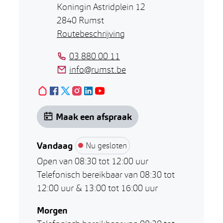
Koningin Astridplein 12
,
2840
Rumst
Routebeschrijving
Tel.
03 880 00 11
E-mail
info
@
rumst.be
Hoplr
Facebook
X (Twitter)
Algemeen Onthaal
Instagram
LinkedIn
Algemeen Onthaal
YouTube
Algemeen Onthaal
Algemeen Onthaal
Algemeen Onthaal
Algemeen Onthaal
Maak een afspraak
Vandaag
Nu gesloten
Open van
08:30
tot
12:00
uur
Telefonisch bereikbaar van
08:30
tot
12:00
uur
&
13:00
tot
16:00
uur
Morgen