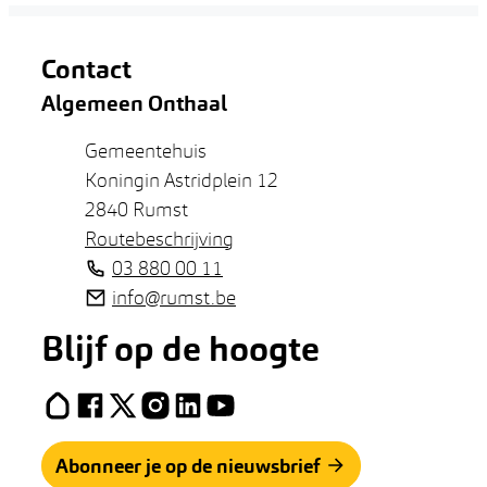
Contact
Algemeen Onthaal
Adres
Gemeentehuis
Koningin Astridplein 12
,
2840
Rumst
Routebeschrijving
Tel.
03 880 00 11
E-mail
info
@
rumst.be
Blijf op de hoogte
Hoplr
Facebook
X (Twitter)
Instagram
LinkedIn
YouTube
Abonneer je op de nieuwsbrief