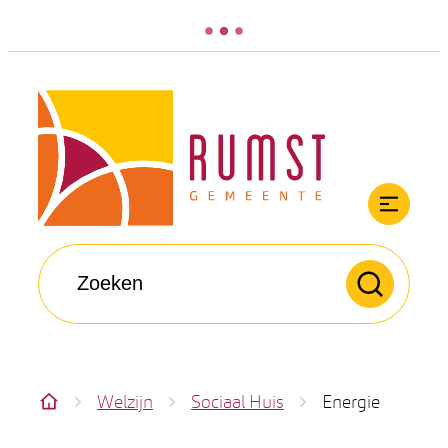
Naar inhoud
Rumst
Men
Waarmee kunnen we jou helpen?
Zoeken
Welzijn
Sociaal Huis
Energie
Startpagina