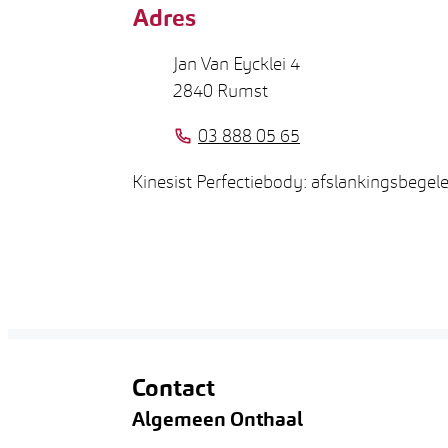
Adres
Adres
Jan Van Eycklei 4
,
2840
Rumst
Tel.
03 888 05 65
Kinesist Perfectiebody: afslankingsbegel
Contact
Algemeen Onthaal