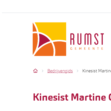
Naar inhoud
Rumst
Bedrijvengids
Kinesist Marti
Startpagina
Kinesist Martine