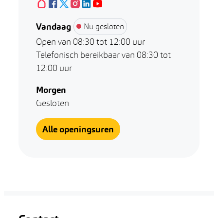
Hoplr
Facebook
X (Twitter)
Huis van het Kind
Instagram
LinkedIn
Huis van het Kind
YouTube
Huis van het Kind
Huis van het Kind
Huis van het Kind
Huis van het Kind
Vandaag
Nu gesloten
Open van
08:30
tot
12:00
uur
Telefonisch bereikbaar van
08:30
tot
12:00
uur
Morgen
Gesloten
Huis van het Kind
Alle openingsuren