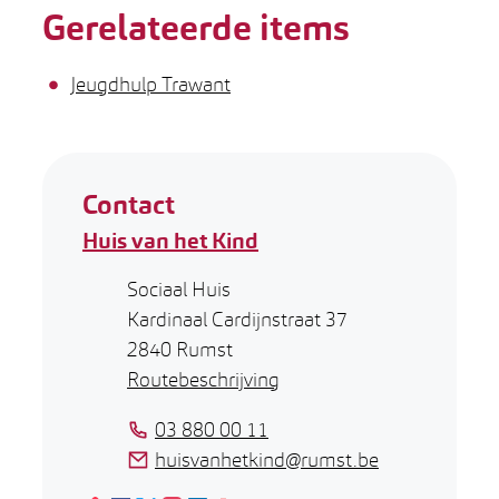
Gerelateerde items
Jeugdhulp Trawant
Contact
Huis van het Kind
Adres
Sociaal Huis
Kardinaal Cardijnstraat 37
,
2840
Rumst
Routebeschrijving
Tel.
03 880 00 11
E-mail
huisvanhetkind
@
rumst.be