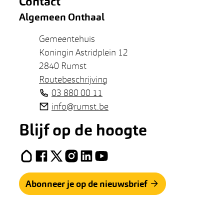
Contact
Algemeen Onthaal
Adres
Gemeentehuis
Koningin Astridplein 12
,
2840
Rumst
Routebeschrijving
Tel.
03 880 00 11
E-mail
info
@
rumst.be
Blijf op de hoogte
Hoplr
Facebook
X (Twitter)
Instagram
LinkedIn
YouTube
Abonneer je op de nieuwsbrief